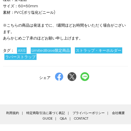
サイズ：60×60mm
素材：PVC(ポリ塩化ビニール)
※こちらの商品は発送までに、1週間ほどお時間をいただく場合がござい
ます。
あらかじめご了承のほどお願い申し上げます。
タグ：
AXiS
LimitedBase限定商品
ストラップ・キーホルダー
ラバーストラップ
Facebook
X
LINE
シェア
で
で
で
シ
ポ
送
ェ
ス
る
ア
ト
す
す
利用規約
特定商取引法に基づく表記
プライバシーポリシー
会社概要
る
る
GUIDE
Q&A
CONTACT