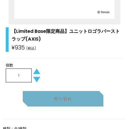
【Limited Base限定商品】ユニットロゴラバースト
ラップ(AXiS)
通
¥935
常
価
格
個数
+
−
売り切れ
種類：全1種類