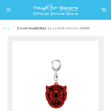
コ
ン
カ
ー
テ
サ
ト
イ
ン
ト
メ
ツ
ニ
›
ホーム
【Limited Base限定商品】ユニットロゴラバーストラップ(AXiS)
に
ュ
ー
ス
キ
ッ
プ
す
る