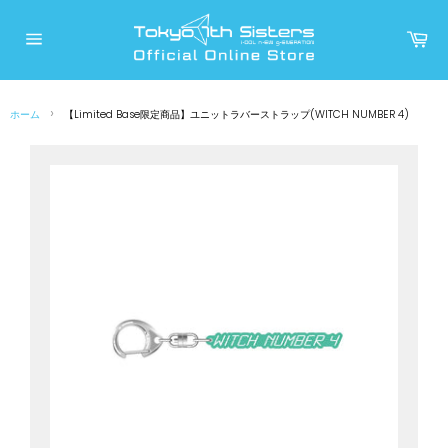
コ
ン
カ
ー
テ
サ
ト
イ
ン
ト
メ
ツ
ニ
›
ホーム
【Limited Base限定商品】ユニットラバーストラップ(WITCH NUMBER 4)
に
ュ
ー
ス
キ
ッ
プ
す
る