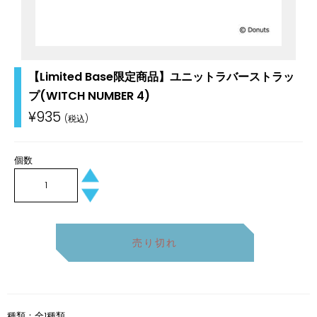
【Limited Base限定商品】ユニットラバーストラッ
プ(WITCH NUMBER 4)
通
¥935
常
価
格
個数
+
−
売り切れ
種類：全1種類