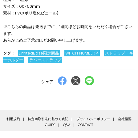
サイズ：60×60mm
素材：PVC
(
ポリ塩化ビニール)
※こちらの商品は発送までに、1週間ほどお時間をいただく場合がござい
ます。
あらかじめご了承のほどお願い申し上げます。
タグ：
LimitedBase限定商品
WITCH NUMBER 4
ストラップ・キ
ーホルダー
ラバーストラップ
Facebook
X
LINE
シェア
で
で
で
シ
ポ
送
ェ
ス
る
ア
ト
す
す
利用規約
特定商取引法に基づく表記
プライバシーポリシー
会社概要
る
る
GUIDE
Q&A
CONTACT