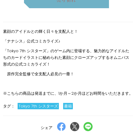
素顔のアイドルとの輝く日々を支配人と！
「ナナシス」公式コミカライズ♪
「Tokyo 7th シスターズ」のゲーム内に登場する、魅力的なアイドルた
ちのカードイラストに秘められた素顔にクローズアップするオムニバス
形式の公式コミカライズ！
原作完全監修で全支配人必見の一冊！
※こちらの商品は発送までに、1か月～2か月ほどお時間をいただきます。
タグ：
Tokyo 7th シスターズ
書籍
Facebook
X
LINE
シェア
で
で
で