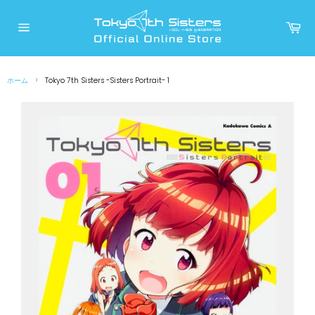
コ
ン
カ
ー
テ
サ
ト
イ
ン
ト
メ
ツ
ニ
›
ホーム
Tokyo 7th Sisters -Sisters Portrait- 1
に
ュ
ー
ス
キ
ッ
プ
す
る