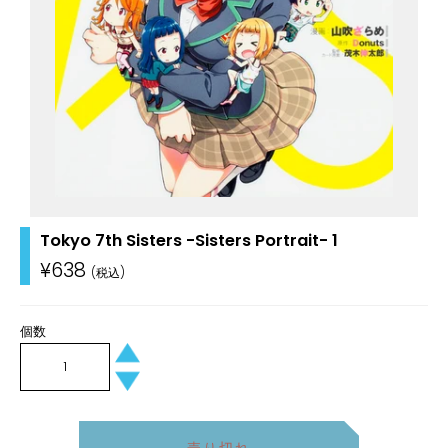
Tokyo 7th Sisters -Sisters Portrait- 1
通
¥638
常
価
格
個数
+
−
売り切れ