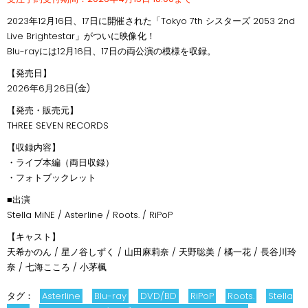
2023年12月16日、17日に開催された「Tokyo 7th シスターズ 2053 2nd
Live Brightestar」がついに映像化！
Blu-rayには12月16日、17日の両公演の模様を収録。
【発売日】
2026年6月26日(金)
【発売・販売元】
THREE SEVEN RECORDS
【収録内容】
・ライブ本編（両日収録）
・フォトブックレット
■出演
Stella MiNE / Asterline / Roots. / RiPoP
【キャスト】
天希かのん / 星ノ谷しずく / 山田麻莉奈 / 天野聡美 / 橘一花 / 長谷川玲
奈 / 七海こころ / 小茅楓
タグ：
Asterline
Blu-ray
DVD/BD
RiPoP
Roots.
Stella