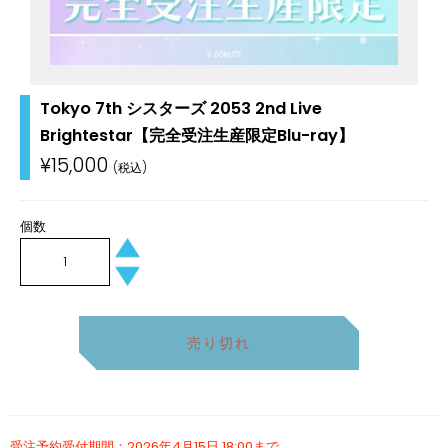
Tokyo 7th シスターズ 2053 2nd Live
Brightestar【完全受注生産限定Blu-ray】
通
¥15,000
常
価
格
個数
+
−
売り切れ
受注予約受付期間：2026年4月15日 18:00まで