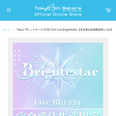
コ
ン
カ
ー
テ
サ
ト
イ
ン
ト
メ
ツ
ニ
›
ホーム
Tokyo 7th シスターズ 2053 2nd Live Brightestar【完全受注生産限定Blu-ray】
に
ュ
ー
ス
キ
ッ
プ
す
る