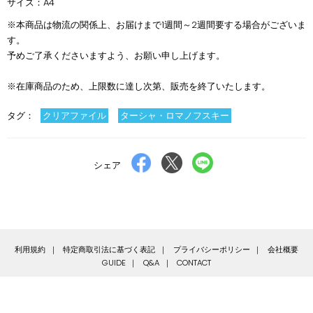
サイズ：A4
※本商品は物流の関係上、お届けまで1週間～2週間要する場合がございま
す。
予めご了承くださいますよう、お願い申し上げます。
※在庫商品のため、上限数に達し次第、販売を終了いたします。
タグ：
クリアファイル
ターシャ・ロマノフスキー
Facebook
X
LINE
シェア
で
で
で
シ
ポ
送
ェ
ス
る
ア
ト
す
す
利用規約
特定商取引法に基づく表記
プライバシーポリシー
会社概要
る
る
GUIDE
Q&A
CONTACT
© DONUTS Co. Ltd. All rights reserved.