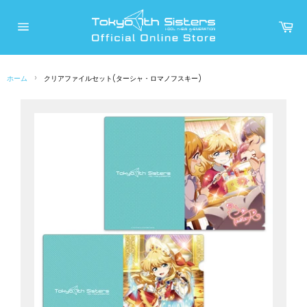
コ
ン
カ
ー
テ
サ
ト
イ
ン
ト
メ
ツ
ニ
›
ホーム
クリアファイルセット(ターシャ・ロマノフスキー)
に
ュ
ー
ス
キ
ッ
プ
す
る