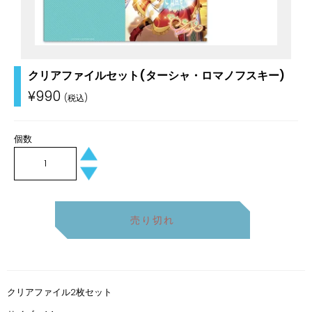
クリアファイルセット(ターシャ・ロマノフスキー)
通
¥990
常
価
格
個数
+
−
売り切れ
クリアファイル2枚セット